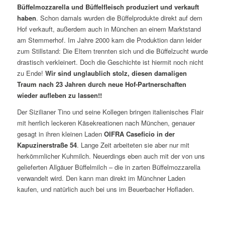
Büffelmozzarella und Büffelfleisch produziert und verkauft
haben
. Schon damals wurden die Büffelprodukte direkt auf dem
Hof verkauft, außerdem auch in München an einem Marktstand
am Stemmerhof. Im Jahre 2000 kam die Produktion dann leider
zum Stillstand: Die Eltern trennten sich und die Büffelzucht wurde
drastisch verkleinert. Doch die Geschichte ist hiermit noch nicht
zu Ende!
Wir sind unglaublich stolz, diesen damaligen
Traum nach 23 Jahren durch neue Hof-Partnerschaften
wieder aufleben zu lassen!!
Der Sizilianer Tino und seine Kollegen bringen italienisches Flair
mit herrlich leckeren Käsekreationen nach München, genauer
gesagt in ihren kleinen Laden
OIFRA Caseficio in der
Kapuzinerstraße 54
. Lange Zeit arbeiteten sie aber nur mit
herkömmlicher Kuhmilch. Neuerdings eben auch mit der von uns
gelieferten Allgäuer Büffelmilch – die in zarten Büffelmozzarella
verwandelt wird. Den kann man direkt im Münchner Laden
kaufen, und natürlich auch bei uns im Beuerbacher Hofladen.